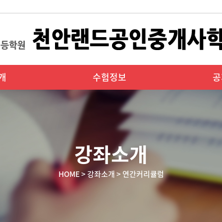
개
수험정보
공
강좌소개
HOME > 강좌소개 > 연간커리큘럼